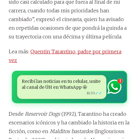
sido casi calculado para que fuera al final de mi
carrera, cuando todas mis prioridades han
cambiado”, expresó el cineasta, quien ha avisado
en repetidas ocasiones de que pondrá la guinda a
su trayectoria con una décima y última película.
Lea más:
Quentin Tarantino, padre por primera
vez
Recibí las noticias en tu celular, unite
1
al canal de ÚH en WhatsApp 🤩
✓✓
11:33
Desde
Reservoir Dogs
(1992), Tarantino ha creado
escenarios icónicos y ha cambiado la historia en la
ficción, como en
Malditos bastardos
(Inglourious