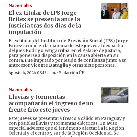
Nacionales
El ex titular de IPS Jorge
Brítez se presenta ante la
Justicia tras dos días de la
imputación
El ex titular del
Instituto de Previsión Social
(
IPS
)
Jorge
Britez
acudió en la mañana de este jueves al despacho
del juez Rodrigo Estigarribia, en el Palacio de Justicia,
para ponerse a disposición en la causa abierta en su
contra. Fue imputado por lesión de confianza junto a su
antecesor
Vicente Bataglia
y otras siete personas.
·
Agosto 6, 2026 08:13 a. m.
Redacción ÚH
Nacionales
Lluvias y tormentas
acompañarán el ingreso de un
frente frío este jueves
Este jueves se presentará fresco a cálido en Paraguay y
con posibles lluvias y tormentas eléctricas. Un aviso
especial advierte que el fenómeno afectará a la Región
Oriental y el centro y sur de la Región Occidental. Se