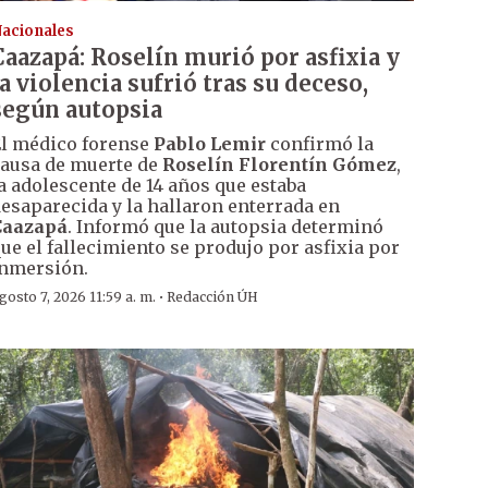
acionales
Caazapá: Roselín murió por asfixia y
la violencia sufrió tras su deceso,
según autopsia
l médico forense
Pablo Lemir
confirmó la
ausa de muerte de
Roselín Florentín Gómez
,
a adolescente de 14 años que estaba
esaparecida y la hallaron enterrada en
Caazapá
. Informó que la autopsia determinó
ue el fallecimiento se produjo por asfixia por
nmersión.
·
gosto 7, 2026 11:59 a. m.
Redacción ÚH