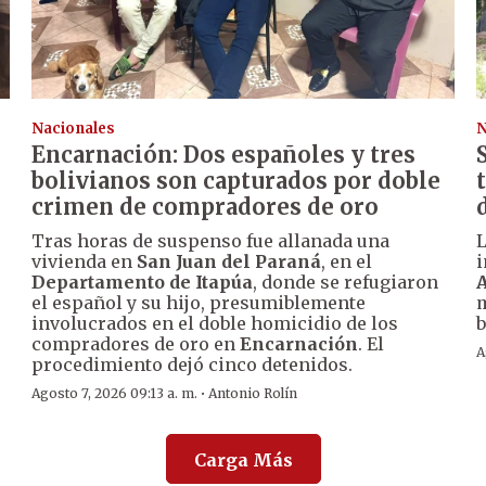
Nacionales
N
Encarnación: Dos españoles y tres
bolivianos son capturados por doble
crimen de compradores de oro
Tras horas de suspenso fue allanada una
vivienda en
San Juan del Paraná
, en el
i
Departamento de Itapúa
, donde se refugiaron
A
el español y su hijo, presumiblemente
m
involucrados en el doble homicidio de los
b
compradores de oro en
Encarnación
. El
A
procedimiento dejó cinco detenidos.
·
Agosto 7, 2026 09:13 a. m.
Antonio Rolín
Carga Más