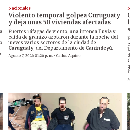
Nacionales
N
Violento temporal golpea Curuguaty
y deja unas 50 viviendas afectadas
a
Fuertes ráfagas de viento, una intensa lluvia y
caída de granizo azotaron durante la noche del
E
o
jueves varios sectores de la ciudad de
c
Curuguaty
, del Departamento de
Canindeyú
.
l
o
d
·
Agosto 7, 2026 01:26 p. m.
Carlos Aquino
q
i
A