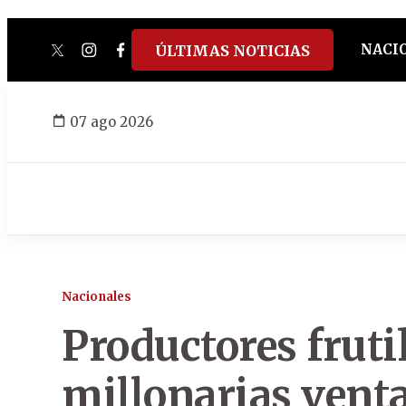
NACI
ÚLTIMAS NOTICIAS
twitter
instagram
facebook
tiktok
youtube
spotify
07 ago 2026
Nacionales
Productores fruti
millonarias venta