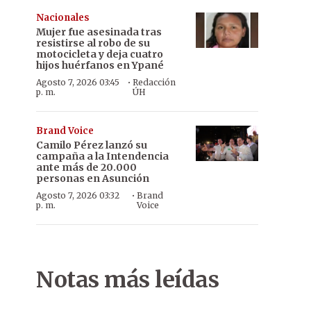
Nacionales
Mujer fue asesinada tras
resistirse al robo de su
motocicleta y deja cuatro
hijos huérfanos en Ypané
·
Agosto 7, 2026 03:45
Redacción
p. m.
ÚH
Brand Voice
Camilo Pérez lanzó su
campaña a la Intendencia
ante más de 20.000
personas en Asunción
·
Agosto 7, 2026 03:32
Brand
p. m.
Voice
Notas más leídas