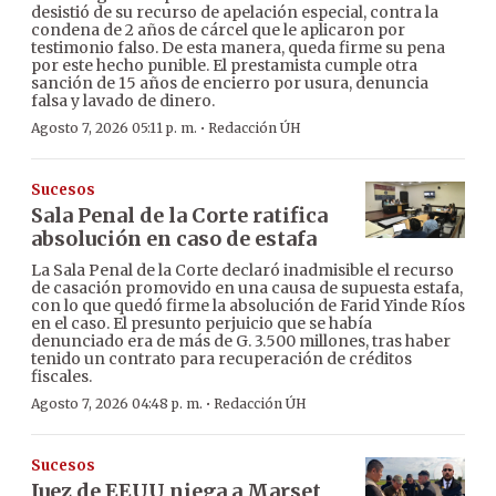
desistió de su recurso de apelación especial, contra la
condena de 2 años de cárcel que le aplicaron por
testimonio falso. De esta manera, queda firme su pena
por este hecho punible. El prestamista cumple otra
sanción de 15 años de encierro por usura, denuncia
falsa y lavado de dinero.
·
Agosto 7, 2026 05:11 p. m.
Redacción ÚH
Sucesos
Sala Penal de la Corte ratifica
absolución en caso de estafa
La Sala Penal de la Corte declaró inadmisible el recurso
de casación promovido en una causa de supuesta estafa,
con lo que quedó firme la absolución de Farid Yinde Ríos
en el caso. El presunto perjuicio que se había
denunciado era de más de G. 3.500 millones, tras haber
tenido un contrato para recuperación de créditos
fiscales.
·
Agosto 7, 2026 04:48 p. m.
Redacción ÚH
Sucesos
Juez de EEUU niega a Marset