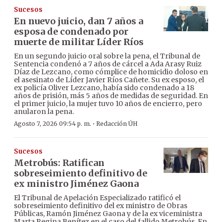
Sucesos
En nuevo juicio, dan 7 años a
esposa de condenado por
muerte de militar Líder Ríos
En un segundo juicio oral sobre la pena, el Tribunal de
Sentencia condenó a 7 años de cárcel a Ada Arasy Ruiz
Díaz de Lezcano, como cómplice de homicidio doloso en
el asesinato de Líder Javier Ríos Cañete. Su ex esposo, el
ex policía Oliver Lezcano, había sido condenado a 18
años de prisión, más 5 años de medidas de seguridad. En
el primer juicio, la mujer tuvo 10 años de encierro, pero
anularon la pena.
·
Agosto 7, 2026 09:54 p. m.
Redacción ÚH
Sucesos
Metrobús: Ratifican
sobreseimiento definitivo de
ex ministro Jiménez Gaona
El Tribunal de Apelación Especializado ratificó el
sobreseimiento definitivo del ex ministro de Obras
Públicas, Ramón Jiménez Gaona y de la ex viceministra
Marta Regina Benítez en el caso del fallido Metrobús. En