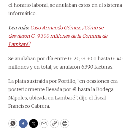
el horario laboral, se anulaban estos en el sistema
informático.
Lea más:
Caso Armando Gómez: ¿Cómo se
desviaron G. 9.300 millones de la Comuna de
Lambaré?
Se anulaban por día entre G. 20, G. 30 o hasta G. 40
millones y en total, se anularon 6.390 facturas.
La plata sustraída por Portillo, “en ocasiones era
posteriormente llevada por él hasta la Bodega
Nápoles, ubicada en Lambaré”, dijo el fiscal
Francisco Cabrera.
WhatsApp
Facebook
Twitter
Email
Copy
Print