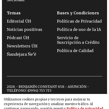
Temas
Bases y Condiciones
Editorial ÚH
Políticas de Privacidad
Noticias positivas
Política de uso de la IA
Pódcast ÚH
Servicio de
Suscripción a Crédito
Newsletters ÚH
Política de Calidad
Ñandejara Ñe’ẽ
2026 - BENJAMÍN CONSTANT 658 - ASUNCIÓN -
TELÉFONO:
(0994) 715 715
Utilizamos cookies propias y terceros para mejorar tu
experiencia de navegación y analizar nuestro tráfico. Al
twitter
instagram
facebook
tiktok
youtube
spotify
continuar navegando, aceptás nuestra
Política de privacidad
.