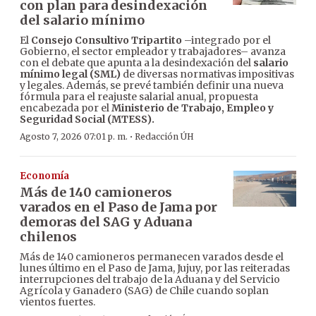
con plan para desindexación
del salario mínimo
El
Consejo Consultivo Tripartito
–integrado por el
Gobierno, el sector empleador y trabajadores– avanza
con el debate que apunta a la desindexación del
salario
mínimo legal (SML)
de diversas normativas impositivas
y legales. Además, se prevé también definir una nueva
fórmula para el reajuste salarial anual, propuesta
encabezada por el
Ministerio de Trabajo, Empleo y
Seguridad Social (MTESS).
·
Agosto 7, 2026 07:01 p. m.
Redacción ÚH
Economía
Más de 140 camioneros
varados en el Paso de Jama por
demoras del SAG y Aduana
chilenos
Más de 140 camioneros permanecen varados desde el
lunes último en el Paso de Jama, Jujuy, por las reiteradas
interrupciones del trabajo de la Aduana y del Servicio
Agrícola y Ganadero (SAG) de Chile cuando soplan
vientos fuertes.