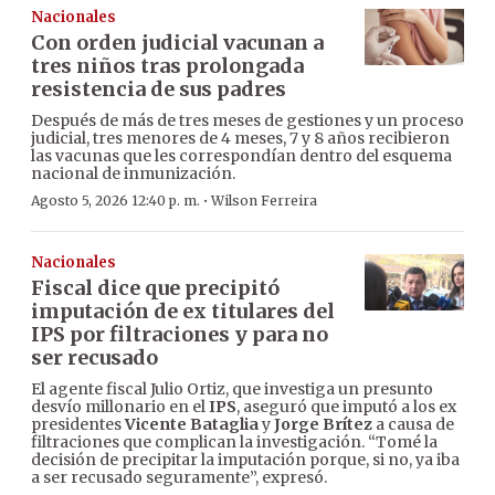
Nacionales
Con orden judicial vacunan a
tres niños tras prolongada
resistencia de sus padres
Después de más de tres meses de gestiones y un proceso
judicial, tres menores de 4 meses, 7 y 8 años recibieron
las vacunas que les correspondían dentro del esquema
nacional de inmunización.
·
Agosto 5, 2026 12:40 p. m.
Wilson Ferreira
Nacionales
Fiscal dice que precipitó
imputación de ex titulares del
IPS por filtraciones y para no
ser recusado
El agente fiscal Julio Ortiz, que investiga un presunto
desvío millonario en el
IPS
, aseguró que imputó a los ex
presidentes
Vicente Bataglia
y
Jorge Brítez
a causa de
filtraciones que complican la investigación. “Tomé la
decisión de precipitar la imputación porque, si no, ya iba
a ser recusado seguramente”, expresó.