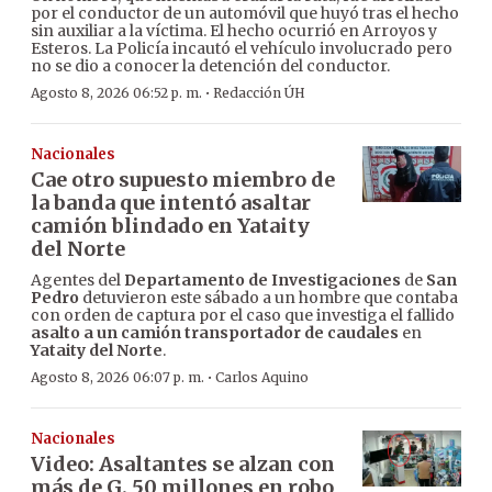
por el conductor de un automóvil que huyó tras el hecho
sin auxiliar a la víctima. El hecho ocurrió en Arroyos y
Esteros. La Policía incautó el vehículo involucrado pero
no se dio a conocer la detención del conductor.
·
Agosto 8, 2026 06:52 p. m.
Redacción ÚH
Nacionales
Cae otro supuesto miembro de
la banda que intentó asaltar
camión blindado en Yataity
del Norte
Agentes del
Departamento de Investigaciones
de
San
Pedro
detuvieron este sábado a un hombre que contaba
con orden de captura por el caso que investiga el fallido
asalto a un camión transportador de caudales
en
Yataity del Norte
.
·
Agosto 8, 2026 06:07 p. m.
Carlos Aquino
Nacionales
Video: Asaltantes se alzan con
más de G. 50 millones en robo