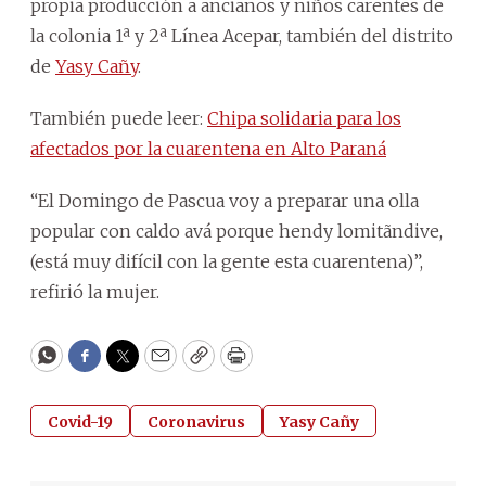
propia producción a ancianos y niños carentes de
la colonia 1ª y 2ª Línea Acepar, también del distrito
de
Yasy Cañy
.
También puede leer:
Chipa solidaria para los
afectados por la cuarentena en Alto Paraná
“El Domingo de Pascua voy a preparar una olla
popular con caldo avá porque hendy lomitãndive,
(está muy difícil con la gente esta cuarentena)”,
refirió la mujer.
WhatsApp
Facebook
Twitter
Email
Copy
Print
Covid-19
Coronavirus
Yasy Cañy