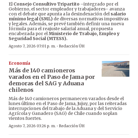
El
Consejo Consultivo Tripartito
–integrado por el
Gobierno, el sector empleador y trabajadores– avanza
con el debate que apunta a la desindexación del
salario
mínimo legal (SML)
de diversas normativas impositivas
y legales. Además, se prevé también definir una nueva
fórmula para el reajuste salarial anual, propuesta
encabezada por el
Ministerio de Trabajo, Empleo y
Seguridad Social (MTESS).
·
Agosto 7, 2026 07:01 p. m.
Redacción ÚH
Economía
Más de 140 camioneros
varados en el Paso de Jama por
demoras del SAG y Aduana
chilenos
Más de 140 camioneros permanecen varados desde el
lunes último en el Paso de Jama, Jujuy, por las reiteradas
interrupciones del trabajo de la Aduana y del Servicio
Agrícola y Ganadero (SAG) de Chile cuando soplan
vientos fuertes.
·
Agosto 7, 2026 03:26 p. m.
Redacción ÚH