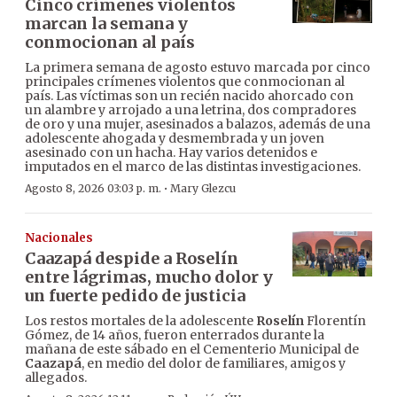
Cinco crímenes violentos
marcan la semana y
conmocionan al país
La primera semana de agosto estuvo marcada por cinco
principales crímenes violentos que conmocionan al
país. Las víctimas son un recién nacido ahorcado con
un alambre y arrojado a una letrina, dos compradores
de oro y una mujer, asesinados a balazos, además de una
adolescente ahogada y desmembrada y un joven
asesinado con un hacha. Hay varios detenidos e
imputados en el marco de las distintas investigaciones.
·
Agosto 8, 2026 03:03 p. m.
Mary Glezcu
Nacionales
Caazapá despide a Roselín
entre lágrimas, mucho dolor y
un fuerte pedido de justicia
Los restos mortales de la adolescente
Roselín
Florentín
Gómez, de 14 años, fueron enterrados durante la
mañana de este sábado en el Cementerio Municipal de
Caazapá
, en medio del dolor de familiares, amigos y
allegados.