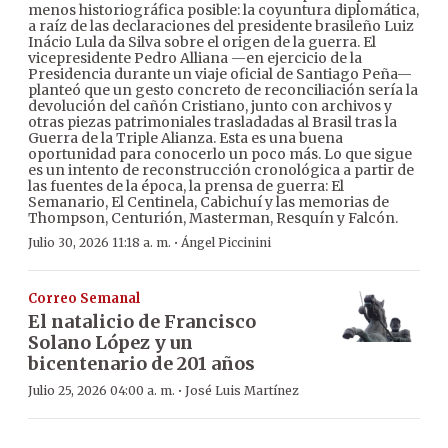
menos historiográfica posible: la coyuntura diplomática,
a raíz de las declaraciones del presidente brasileño Luiz
Inácio Lula da Silva sobre el origen de la guerra. El
vicepresidente Pedro Alliana —en ejercicio de la
Presidencia durante un viaje oficial de Santiago Peña—
planteó que un gesto concreto de reconciliación sería la
devolución del cañón Cristiano, junto con archivos y
otras piezas patrimoniales trasladadas al Brasil tras la
Guerra de la Triple Alianza. Esta es una buena
oportunidad para conocerlo un poco más. Lo que sigue
es un intento de reconstrucción cronológica a partir de
las fuentes de la época, la prensa de guerra: El
Semanario, El Centinela, Cabichuí y las memorias de
Thompson, Centurión, Masterman, Resquín y Falcón.
·
Julio 30, 2026 11:18 a. m.
Ángel Piccinini
Correo Semanal
El natalicio de Francisco
Solano López y un
bicentenario de 201 años
·
Julio 25, 2026 04:00 a. m.
José Luis Martínez