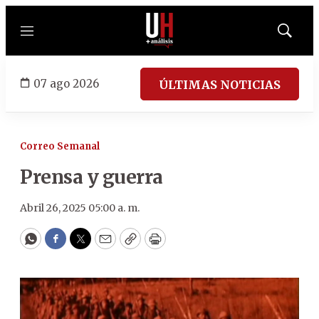
Menú
Mostrar
búsqued
07 ago 2026
ÚLTIMAS NOTICIAS
Correo Semanal
Prensa y guerra
Abril 26, 2025 05:00 a. m.
WhatsApp
Facebook
Twitter
Email
Copy
Print