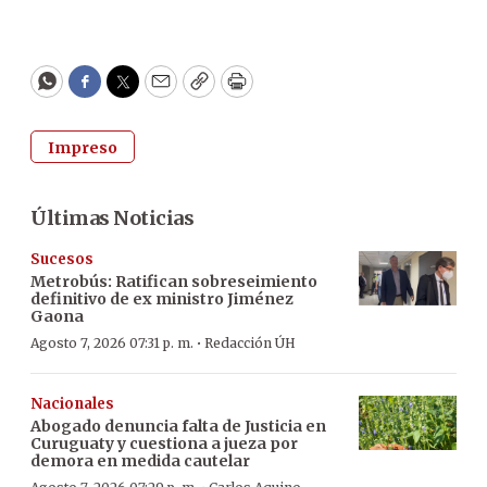
WhatsApp
Facebook
Twitter
Email
Copy
Print
Impreso
Últimas Noticias
Sucesos
Metrobús: Ratifican sobreseimiento
definitivo de ex ministro Jiménez
Gaona
·
Agosto 7, 2026 07:31 p. m.
Redacción ÚH
Nacionales
Abogado denuncia falta de Justicia en
Curuguaty y cuestiona a jueza por
demora en medida cautelar