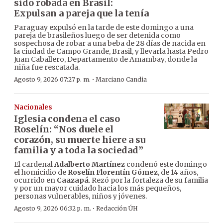
sido robada en Brasil:
Expulsan a pareja que la tenía
Paraguay expulsó en la tarde de este domingo a una
pareja de brasileños luego de ser detenida como
sospechosa de robar a una beba de 28 días de nacida en
la ciudad de Campo Grande, Brasil, y llevarla hasta Pedro
Juan Caballero, Departamento de Amambay, donde la
niña fue rescatada.
·
Agosto 9, 2026 07:27 p. m.
Marciano Candia
Nacionales
Iglesia condena el caso
Roselín: “Nos duele el
corazón, su muerte hiere a su
familia y a toda la sociedad”
El cardenal
Adalberto Martínez
condenó este domingo
el homicidio de
Roselín Florentín Gómez
, de 14 años,
ocurrido en
Caazapá
. Rezó por la fortaleza de su familia
y por un mayor cuidado hacia los más pequeños,
personas vulnerables, niños y jóvenes.
·
Agosto 9, 2026 06:32 p. m.
Redacción ÚH