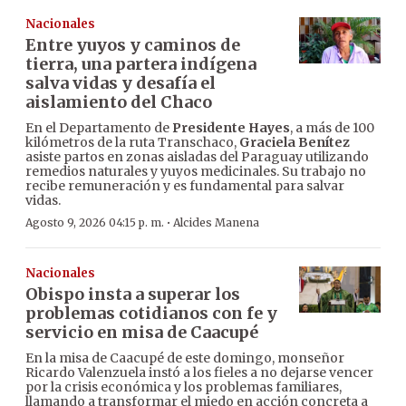
Nacionales
Entre yuyos y caminos de
tierra, una partera indígena
salva vidas y desafía el
aislamiento del Chaco
En el Departamento de
Presidente Hayes
, a más de 100
kilómetros de la ruta Transchaco,
Graciela Benítez
asiste partos en zonas aisladas del Paraguay utilizando
remedios naturales y yuyos medicinales. Su trabajo no
recibe remuneración y es fundamental para salvar
vidas.
·
Agosto 9, 2026 04:15 p. m.
Alcides Manena
Nacionales
Obispo insta a superar los
problemas cotidianos con fe y
servicio en misa de Caacupé
En la misa de Caacupé de este domingo, monseñor
Ricardo Valenzuela instó a los fieles a no dejarse vencer
por la crisis económica y los problemas familiares,
llamando a transformar el miedo en acción concreta a