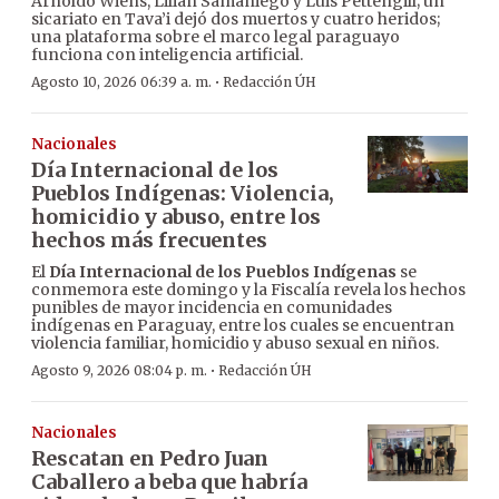
Arnoldo Wiens, Lilian Samaniego y Luis Pettengill; un
sicariato en Tava’i dejó dos muertos y cuatro heridos;
una plataforma sobre el marco legal paraguayo
funciona con inteligencia artificial.
·
Agosto 10, 2026 06:39 a. m.
Redacción ÚH
Nacionales
Día Internacional de los
Pueblos Indígenas: Violencia,
homicidio y abuso, entre los
hechos más frecuentes
El
Día Internacional de los Pueblos Indígenas
se
conmemora este domingo y la Fiscalía revela los hechos
punibles de mayor incidencia en comunidades
indígenas en Paraguay, entre los cuales se encuentran
violencia familiar, homicidio y abuso sexual en niños.
·
Agosto 9, 2026 08:04 p. m.
Redacción ÚH
Nacionales
Rescatan en Pedro Juan
Caballero a beba que habría