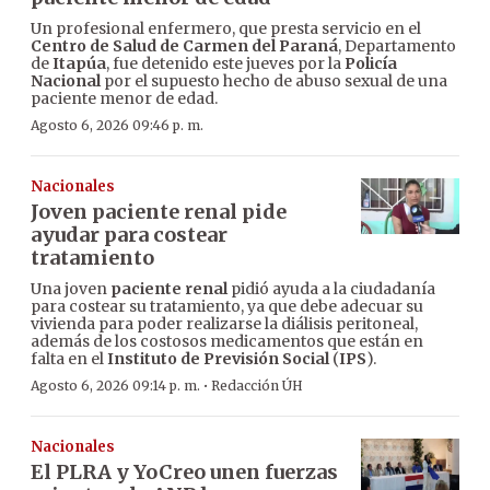
Un profesional enfermero, que presta servicio en el
Centro de Salud de Carmen del Paraná
, Departamento
de
Itapúa
, fue detenido este jueves por la
Policía
Nacional
por el supuesto hecho de abuso sexual de una
paciente menor de edad.
Agosto 6, 2026 09:46 p. m.
Nacionales
Joven paciente renal pide
ayudar para costear
tratamiento
Una joven
paciente renal
pidió ayuda a la ciudadanía
para costear su tratamiento, ya que debe adecuar su
vivienda para poder realizarse la diálisis peritoneal,
además de los costosos medicamentos que están en
falta en el
Instituto de Previsión Social
(
IPS
).
·
Agosto 6, 2026 09:14 p. m.
Redacción ÚH
Nacionales
El PLRA y YoCreo unen fuerzas