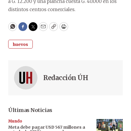
a G. 12.200 y una plancha cuesta G. 40.000 en los
distintos centros comerciales.
WhatsApp
Facebook
Twitter
Email
Copy
Print
huevos
Redacción ÚH
Últimas Noticias
Mundo
Meta debe pagar USD 567 millones a