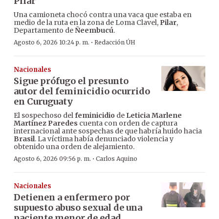
Pilar
Una camioneta chocó contra una vaca que estaba en
medio de la ruta en la zona de Loma Clavel,
Pilar
,
Departamento de
Ñeembucú
.
·
Agosto 6, 2026 10:24 p. m.
Redacción ÚH
Nacionales
Sigue prófugo el presunto
autor del feminicidio ocurrido
en Curuguaty
El sospechoso del
feminicidio
de
Leticia Marlene
Martínez Paredes
cuenta con orden de captura
internacional ante sospechas de que habría huido hacia
Brasil
. La víctima había denunciado violencia y
obtenido una orden de alejamiento.
·
Agosto 6, 2026 09:56 p. m.
Carlos Aquino
Nacionales
Detienen a enfermero por
supuesto abuso sexual de una
paciente menor de edad