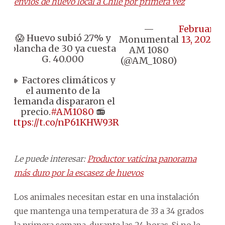
envíos de huevo local a Chile por primera vez
—
February
😱 Huevo subió 27% y
Monumental
13, 2025
plancha de 30 ya cuesta
AM 1080
G. 40.000
(@AM_1080)
🔸 Factores climáticos y
el aumento de la
demanda dispararon el
precio.
#AM1080
📻
https://t.co/nP61KHW93R
Le puede interesar:
Productor vaticina panorama
más duro por la escasez de huevos
Los animales necesitan estar en una instalación
que mantenga una temperatura de 33 a 34 grados
la primera semana, durante las 24 horas. Si no le