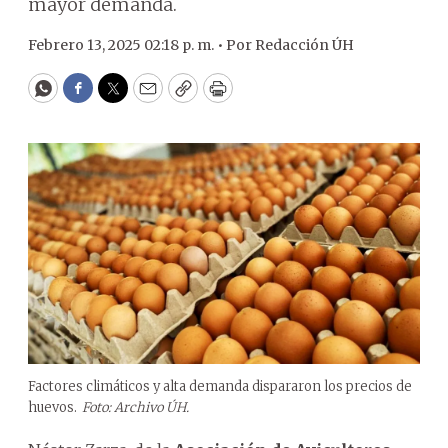
mayor demanda.
Febrero 13, 2025 02:18 p. m. •
Por
Redacción ÚH
WhatsApp
Facebook
Twitter
Email
Copy
Print
Factores climáticos y alta demanda dispararon los precios de
huevos.
Foto: Archivo ÚH.