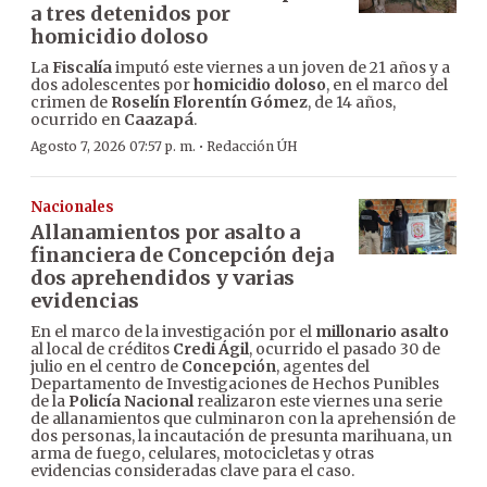
a tres detenidos por
homicidio doloso
La
Fiscalía
imputó este viernes a un joven de 21 años y a
dos adolescentes por
homicidio doloso
, en el marco del
crimen de
Roselín Florentín Gómez
, de 14 años,
ocurrido en
Caazapá
.
·
Agosto 7, 2026 07:57 p. m.
Redacción ÚH
Nacionales
Allanamientos por asalto a
financiera de Concepción deja
dos aprehendidos y varias
evidencias
En el marco de la investigación por el
millonario asalto
al local de créditos
Credi Ágil
, ocurrido el pasado 30 de
julio en el centro de
Concepción
, agentes del
Departamento de Investigaciones de Hechos Punibles
de la
Policía Nacional
realizaron este viernes una serie
de allanamientos que culminaron con la aprehensión de
dos personas, la incautación de presunta marihuana, un
arma de fuego, celulares, motocicletas y otras
evidencias consideradas clave para el caso.