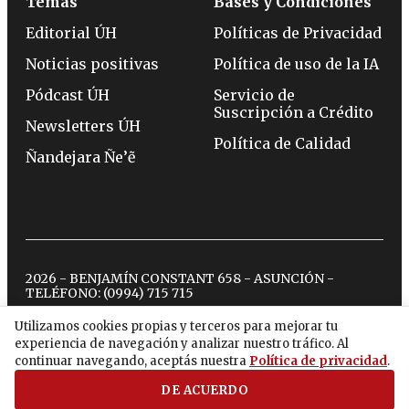
Temas
Bases y Condiciones
Editorial ÚH
Políticas de Privacidad
Noticias positivas
Política de uso de la IA
Pódcast ÚH
Servicio de
Suscripción a Crédito
Newsletters ÚH
Política de Calidad
Ñandejara Ñe’ẽ
2026 - BENJAMÍN CONSTANT 658 - ASUNCIÓN -
TELÉFONO:
(0994) 715 715
Utilizamos cookies propias y terceros para mejorar tu
experiencia de navegación y analizar nuestro tráfico. Al
twitter
instagram
facebook
tiktok
youtube
spotify
continuar navegando, aceptás nuestra
Política de privacidad
.
DE ACUERDO