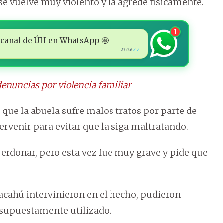
se vuelve muy violento y la agrede físicamente.
1
 al canal de ÚH en WhatsApp 🤩
23:26
✓✓
denuncias por violencia familiar
que la abuela sufre malos tratos por parte de
tervenir para evitar que la siga maltratando.
perdonar, pero esta vez fue muy grave y pide que
Vacahú intervinieron en el hecho, pudieron
 supuestamente utilizado.