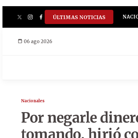
NACI
ÚLTIMAS NOTICIAS
twitter
instagram
facebook
tiktok
youtube
spotify
06 ago 2026
Nacionales
Por negarle diner
tomando, hirió c