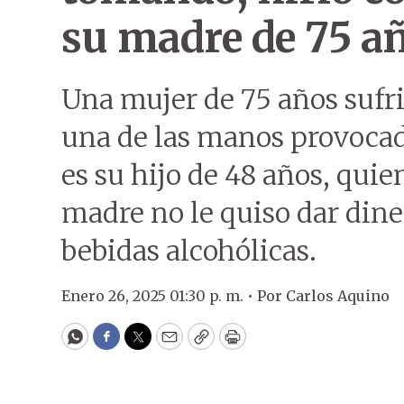
su madre de 75 a
Una mujer de 75 años sufr
una de las manos provocad
es su hijo de 48 años, qui
madre no le quiso dar din
bebidas alcohólicas.
Enero 26, 2025 01:30 p. m. •
Por
Carlos Aquino
WhatsApp
Facebook
Twitter
Email
Copy
Print