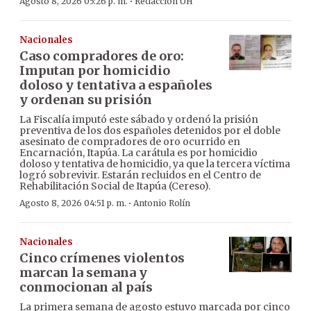
·
Agosto 8, 2026 05:26 p. m.
Redacción ÚH
Nacionales
Caso compradores de oro:
Imputan por homicidio
doloso y tentativa a españoles
y ordenan su prisión
La Fiscalía imputó este sábado y ordenó la prisión
preventiva de los dos españoles detenidos por el doble
asesinato de compradores de oro ocurrido en
Encarnación, Itapúa. La carátula es por homicidio
doloso y tentativa de homicidio, ya que la tercera víctima
logró sobrevivir. Estarán recluidos en el Centro de
Rehabilitación Social de Itapúa (Cereso).
·
Agosto 8, 2026 04:51 p. m.
Antonio Rolín
Nacionales
Cinco crímenes violentos
marcan la semana y
conmocionan al país
La primera semana de agosto estuvo marcada por cinco