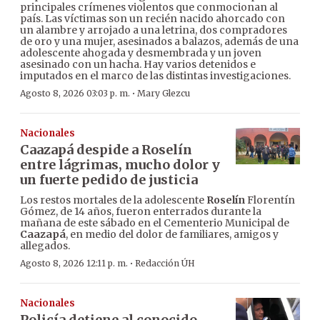
principales crímenes violentos que conmocionan al
país. Las víctimas son un recién nacido ahorcado con
un alambre y arrojado a una letrina, dos compradores
de oro y una mujer, asesinados a balazos, además de una
adolescente ahogada y desmembrada y un joven
asesinado con un hacha. Hay varios detenidos e
imputados en el marco de las distintas investigaciones.
·
Agosto 8, 2026 03:03 p. m.
Mary Glezcu
Nacionales
Caazapá despide a Roselín
entre lágrimas, mucho dolor y
un fuerte pedido de justicia
Los restos mortales de la adolescente
Roselín
Florentín
Gómez, de 14 años, fueron enterrados durante la
mañana de este sábado en el Cementerio Municipal de
Caazapá
, en medio del dolor de familiares, amigos y
allegados.
·
Agosto 8, 2026 12:11 p. m.
Redacción ÚH
Nacionales
Policía detiene al conocido