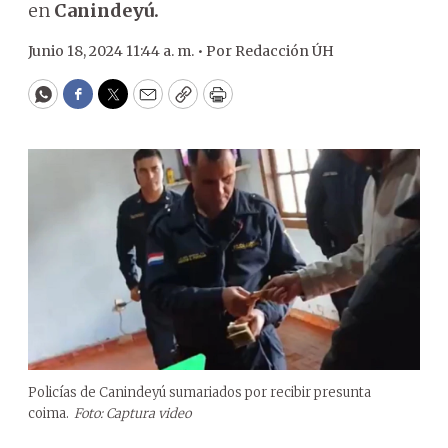
en
Canindeyú.
Junio 18, 2024 11:44 a. m. •
Por
Redacción ÚH
WhatsApp
Facebook
Twitter
Email
Copy
Print
Policías de Canindeyú sumariados por recibir presunta
coima.
Foto: Captura video