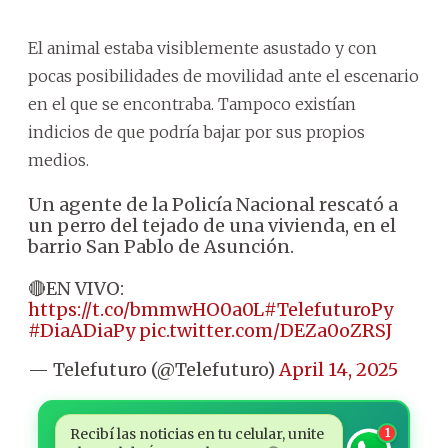
El animal estaba visiblemente asustado y con
pocas posibilidades de movilidad ante el escenario
en el que se encontraba. Tampoco existían
indicios de que podría bajar por sus propios
medios.
Un agente de la Policía Nacional rescató a
un perro del tejado de una vivienda, en el
barrio San Pablo de Asunción.
🔴EN VIVO:
https://t.co/bmmwHO0a0L
#TelefuturoPy
#DiaADiaPy
pic.twitter.com/DEZa0oZRSJ
— Telefuturo (@Telefuturo)
April 14, 2025
Recibí las noticias en tu celular, unite
1