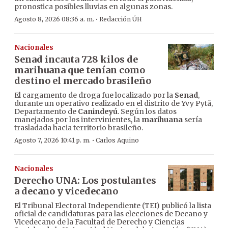
pronostica posibles lluvias en algunas zonas.
·
Agosto 8, 2026 08:36 a. m.
Redacción ÚH
Nacionales
Senad incauta 728 kilos de
marihuana que tenían como
destino el mercado brasileño
El cargamento de droga fue localizado por la
Senad
,
durante un operativo realizado en el distrito de Yvy Pytã,
Departamento de
Canindeyú
. Según los datos
manejados por los intervinientes, la
marihuana
sería
trasladada hacia territorio brasileño.
·
Agosto 7, 2026 10:41 p. m.
Carlos Aquino
Nacionales
Derecho UNA: Los postulantes
a decano y vicedecano
El Tribunal Electoral Independiente (TEI) publicó la lista
oficial de candidaturas para las elecciones de Decano y
Vicedecano de la Facultad de Derecho y Ciencias