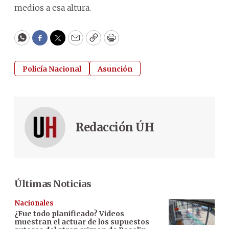
medios a esa altura.
WhatsApp
Facebook
Twitter
Email
Copy
Print
Policía Nacional
Asunción
Redacción ÚH
Últimas Noticias
Nacionales
¿Fue todo planificado? Videos
muestran el actuar de los supuestos