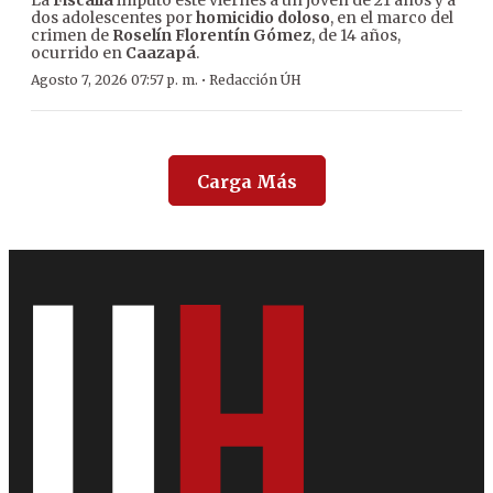
La
Fiscalía
imputó este viernes a un joven de 21 años y a
dos adolescentes por
homicidio doloso
, en el marco del
crimen de
Roselín Florentín Gómez
, de 14 años,
ocurrido en
Caazapá
.
·
Agosto 7, 2026 07:57 p. m.
Redacción ÚH
Carga Más