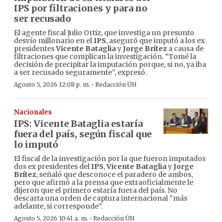
IPS por filtraciones y para no
ser recusado
El agente fiscal Julio Ortiz, que investiga un presunto
desvío millonario en el
IPS
, aseguró que imputó a los ex
presidentes
Vicente Bataglia
y
Jorge Brítez
a causa de
filtraciones que complican la investigación. “Tomé la
decisión de precipitar la imputación porque, si no, ya iba
a ser recusado seguramente”, expresó.
·
Agosto 5, 2026 12:08 p. m.
Redacción ÚH
Nacionales
IPS: Vicente Bataglia estaría
fuera del país, según fiscal que
lo imputó
El fiscal de la investigación por la que fueron imputados
dos ex presidentes del
IPS
,
Vicente Bataglia
y
Jorge
Brítez
, señaló que desconoce el paradero de ambos,
pero que afirmó a la prensa que extraoficialmente le
dijeron que el primero estaría fuera del país. No
descarta una orden de captura internacional “más
adelante, si corresponde”.
·
Agosto 5, 2026 10:41 a. m.
Redacción ÚH