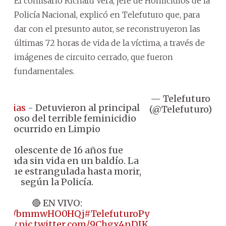
El comisario Richard Vera, jefe de Homicidios de la
Policía Nacional, explicó en Telefuturo que, para
dar con el presunto autor, se reconstruyeron las
últimas 72 horas de vida de la víctima, a través de
imágenes de circuito cerrado, que fueron
fundamentales.
— Telefuturo
Se
ticias
- Detuvieron al principal
(@Telefuturo)
2
choso del terrible feminicidio
ocurrido en Limpio
 adolescente de 16 años fue
trada sin vida en un baldío. La
a fue estrangulada hasta morir,
según la Policía.
🔴 EN VIVO:
//t.co/bmmwHO0HQj
#TelefuturoPy
aPy
pic.twitter.com/9Chgx4nDIK