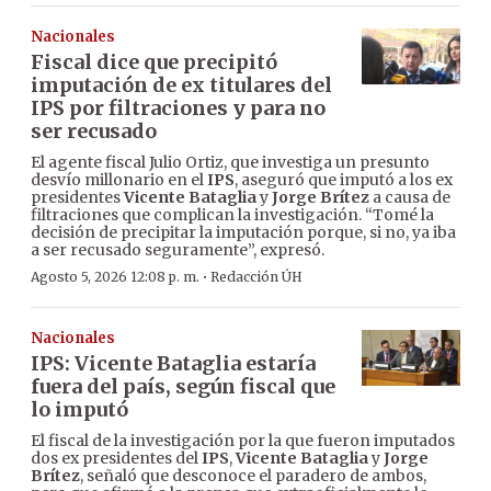
Nacionales
Fiscal dice que precipitó
imputación de ex titulares del
IPS por filtraciones y para no
ser recusado
El agente fiscal Julio Ortiz, que investiga un presunto
desvío millonario en el
IPS
, aseguró que imputó a los ex
presidentes
Vicente Bataglia
y
Jorge Brítez
a causa de
filtraciones que complican la investigación. “Tomé la
decisión de precipitar la imputación porque, si no, ya iba
a ser recusado seguramente”, expresó.
·
Agosto 5, 2026 12:08 p. m.
Redacción ÚH
Nacionales
IPS: Vicente Bataglia estaría
fuera del país, según fiscal que
lo imputó
El fiscal de la investigación por la que fueron imputados
dos ex presidentes del
IPS
,
Vicente Bataglia
y
Jorge
Brítez
, señaló que desconoce el paradero de ambos,