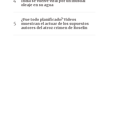
India se vuelve viral por un inusual
oleaje en su agua
¿Fue todo planificado? Videos
muestran el actuar de los supuestos
autores del atroz crimen de Roselin