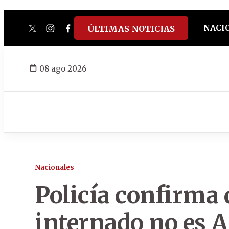
NACI
ÚLTIMAS NOTICIAS
twitter
instagram
facebook
tiktok
youtube
spotify
08 ago 2026
Nacionales
Policía confirma
internado no es 