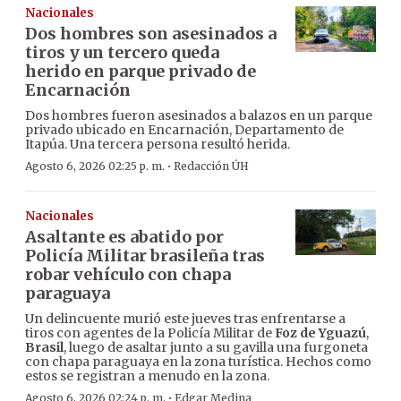
Nacionales
Dos hombres son asesinados a
tiros y un tercero queda
herido en parque privado de
Encarnación
Dos hombres fueron asesinados a balazos en un parque
privado ubicado en Encarnación, Departamento de
Itapúa. Una tercera persona resultó herida.
·
Agosto 6, 2026 02:25 p. m.
Redacción ÚH
Nacionales
Asaltante es abatido por
Policía Militar brasileña tras
robar vehículo con chapa
paraguaya
Un delincuente murió este jueves tras enfrentarse a
tiros con agentes de la Policía Militar de
Foz de Yguazú
,
Brasil
, luego de asaltar junto a su gavilla una furgoneta
con chapa paraguaya en la zona turística. Hechos como
estos se registran a menudo en la zona.
·
Agosto 6, 2026 02:24 p. m.
Edgar Medina