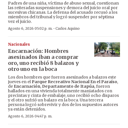
Padres de una niña, víctima de abuso sexual, cuestionan
las reiteradas suspensiones y demora del juicio oral por
sucesivas chicanas. La defensa del acusado recusó a los
miembros del tribunal y logró suspender por séptima
vez el juicio.
·
Agosto 6, 2026 05:02 p. m.
Carlos Aquino
Nacionales
Encarnación: Hombres
asesinados iban a comprar
oro, uno recibió 8 balazos y
otro uno en la boca
Los dos hombres que fueron asesinados a balazos este
jueves en el
Parque Recreativo Nacional En el Paraíso
,
de
Encarnación
,
Departamento de Itapúa
, fueron
hallados en una vivienda totalmente maniatados con
precintas y cinta de embalaje, uno recibió ocho disparos
y el otro sufrió un balazo en la boca. Una tercera
persona logró sobrevivir y dos de los supuestos autores
ya están detenidos.
Agosto 6, 2026 04:47 p. m.