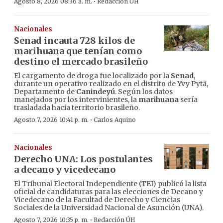
·
Agosto 8, 2026 08:36 a. m.
Redacción ÚH
Nacionales
Senad incauta 728 kilos de
marihuana que tenían como
destino el mercado brasileño
El cargamento de droga fue localizado por la
Senad
,
durante un operativo realizado en el distrito de Yvy Pytã,
Departamento de
Canindeyú
. Según los datos
manejados por los intervinientes, la
marihuana
sería
trasladada hacia territorio brasileño.
·
Agosto 7, 2026 10:41 p. m.
Carlos Aquino
Nacionales
Derecho UNA: Los postulantes
a decano y vicedecano
El Tribunal Electoral Independiente (TEI) publicó la lista
oficial de candidaturas para las elecciones de Decano y
Vicedecano de la Facultad de Derecho y Ciencias
Sociales de la Universidad Nacional de Asunción (UNA).
·
Agosto 7, 2026 10:35 p. m.
Redacción ÚH