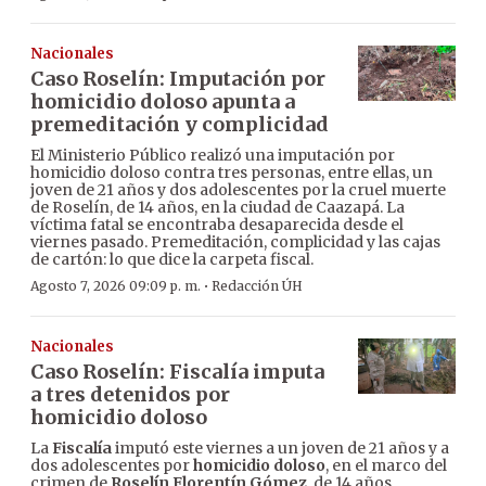
Nacionales
Caso Roselín: Imputación por
homicidio doloso apunta a
premeditación y complicidad
El Ministerio Público realizó una imputación por
homicidio doloso contra tres personas, entre ellas, un
joven de 21 años y dos adolescentes por la cruel muerte
de Roselín, de 14 años, en la ciudad de Caazapá. La
víctima fatal se encontraba desaparecida desde el
viernes pasado. Premeditación, complicidad y las cajas
de cartón: lo que dice la carpeta fiscal.
·
Agosto 7, 2026 09:09 p. m.
Redacción ÚH
Nacionales
Caso Roselín: Fiscalía imputa
a tres detenidos por
homicidio doloso
La
Fiscalía
imputó este viernes a un joven de 21 años y a
dos adolescentes por
homicidio doloso
, en el marco del
crimen de
Roselín Florentín Gómez
, de 14 años,