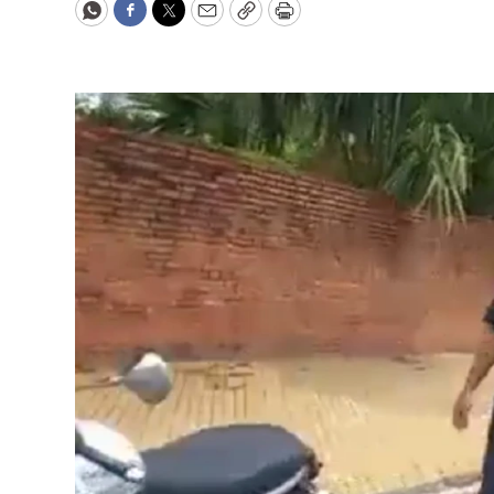
WhatsApp
Facebook
Twitter
Email
Copy
Print