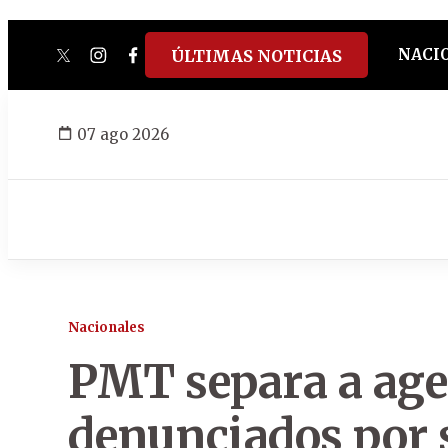
NACI
ÚLTIMAS NOTICIAS
twitter
instagram
facebook
tiktok
youtube
spotify
07 ago 2026
Nacionales
PMT separa a age
denunciados por 