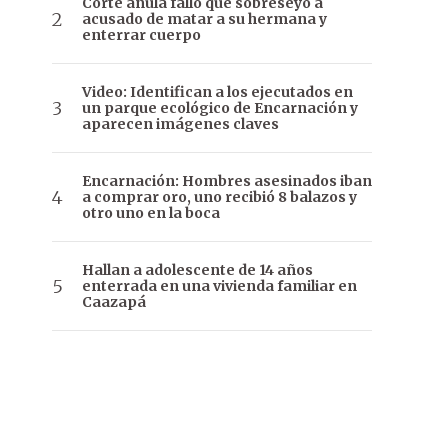
Corte anula fallo que sobreseyó a
acusado de matar a su hermana y
enterrar cuerpo
Video: Identifican a los ejecutados en
un parque ecológico de Encarnación y
aparecen imágenes claves
Encarnación: Hombres asesinados iban
a comprar oro, uno recibió 8 balazos y
otro uno en la boca
Hallan a adolescente de 14 años
enterrada en una vivienda familiar en
Caazapá