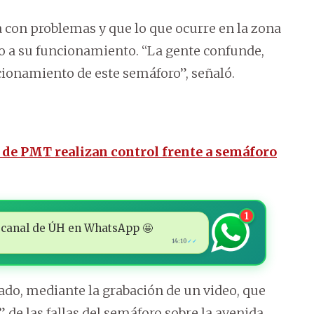
 con problemas y que lo que ocurre en la zona
o a su funcionamiento. “La gente confunde,
cionamiento de este semáforo”, señaló.
de PMT realizan control frente a semáforo
1
 al canal de ÚH en WhatsApp 🤩
14:10
✓✓
ado, mediante la grabación de un video, que
 de las fallas del semáforo sobre la avenida