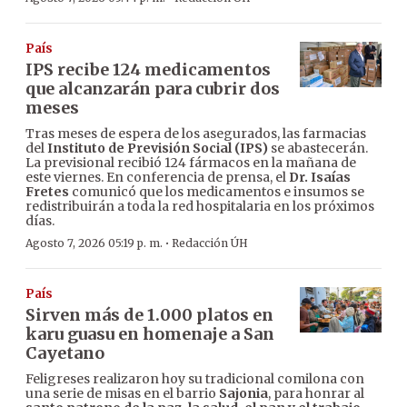
País
IPS recibe 124 medicamentos
que alcanzarán para cubrir dos
meses
Tras meses de espera de los asegurados, las farmacias
del
Instituto de Previsión Social (IPS)
se abastecerán.
La previsional recibió 124 fármacos en la mañana de
este viernes. En conferencia de prensa, el
Dr. Isaías
Fretes
comunicó que los medicamentos e insumos se
redistribuirán a toda la red hospitalaria en los próximos
días.
·
Agosto 7, 2026 05:19 p. m.
Redacción ÚH
País
Sirven más de 1.000 platos en
karu guasu en homenaje a San
Cayetano
Feligreses realizaron hoy su tradicional comilona con
una serie de misas en el barrio
Sajonia
, para honrar al