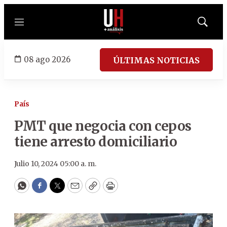
Menú
Mostrar
búsqued
08 ago 2026
ÚLTIMAS NOTICIAS
País
PMT que negocia con cepos
tiene arresto domiciliario
Julio 10, 2024 05:00 a. m.
WhatsApp
Facebook
Twitter
Email
Copy
Print