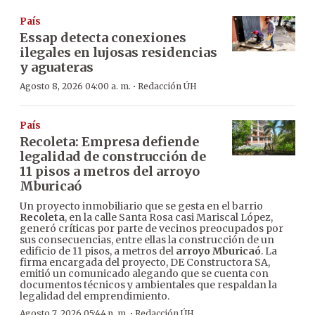
País
Essap detecta conexiones
ilegales en lujosas residencias
y aguateras
·
Agosto 8, 2026 04:00 a. m.
Redacción ÚH
País
Recoleta: Empresa defiende
legalidad de construcción de
11 pisos a metros del arroyo
Mburicaó
Un proyecto inmobiliario que se gesta en el barrio
Recoleta
, en la calle Santa Rosa casi Mariscal López,
generó críticas por parte de vecinos preocupados por
sus consecuencias, entre ellas la construcción de un
edificio de 11 pisos, a metros del
arroyo Mburicaó
. La
firma encargada del proyecto, DE Constructora SA,
emitió un comunicado alegando que se cuenta con
documentos técnicos y ambientales que respaldan la
legalidad del emprendimiento.
·
Agosto 7, 2026 05:44 p. m.
Redacción ÚH