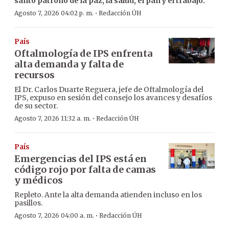
santo patrono de la paz, la salud, el pan y el trabajo.
·
Agosto 7, 2026 04:02 p. m.
Redacción ÚH
País
Oftalmología de IPS enfrenta
alta demanda y falta de
recursos
El Dr. Carlos Duarte Reguera, jefe de Oftalmología del
IPS, expuso en sesión del consejo los avances y desafíos
de su sector.
·
Agosto 7, 2026 11:32 a. m.
Redacción ÚH
País
Emergencias del IPS está en
código rojo por falta de camas
y médicos
Repleto. Ante la alta demanda atienden incluso en los
pasillos.
·
Agosto 7, 2026 04:00 a. m.
Redacción ÚH