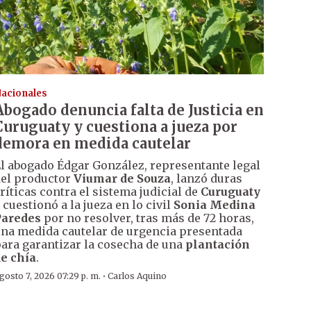
acionales
Abogado denuncia falta de Justicia en
Curuguaty y cuestiona a jueza por
demora en medida cautelar
l abogado Édgar González, representante legal
el productor
Viumar de Souza
, lanzó duras
ríticas contra el sistema judicial de
Curuguaty
 cuestionó a la jueza en lo civil
Sonia Medina
Paredes
por no resolver, tras más de 72 horas,
na medida cautelar de urgencia presentada
ara garantizar la cosecha de una
plantación
e chía
.
·
gosto 7, 2026 07:29 p. m.
Carlos Aquino