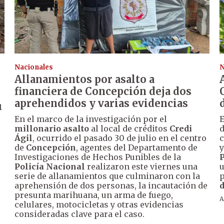
Nacionales
N
Allanamientos por asalto a
financiera de Concepción deja dos
aprehendidos y varias evidencias
1
En el marco de la investigación por el
E
millonario asalto
al local de créditos
Credi
d
Ágil
, ocurrido el pasado 30 de julio en el centro
c
de
Concepción
, agentes del Departamento de
y
Investigaciones de Hechos Punibles de la
Policía Nacional
realizaron este viernes una
u
serie de allanamientos que culminaron con la
p
aprehensión de dos personas, la incautación de
d
presunta marihuana, un arma de fuego,
A
celulares, motocicletas y otras evidencias
consideradas clave para el caso.