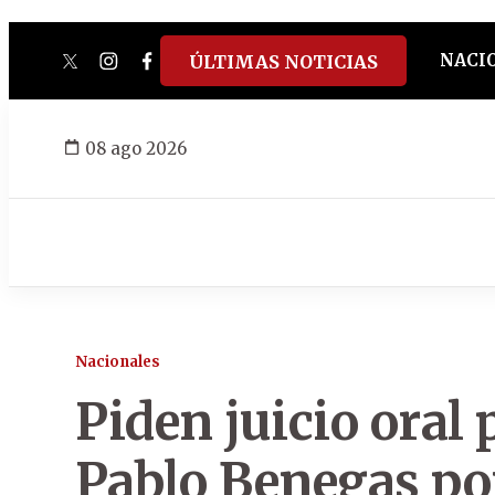
NACI
ÚLTIMAS NOTICIAS
twitter
instagram
facebook
tiktok
youtube
spotify
08 ago 2026
Nacionales
Piden juicio oral 
Pablo Benegas po