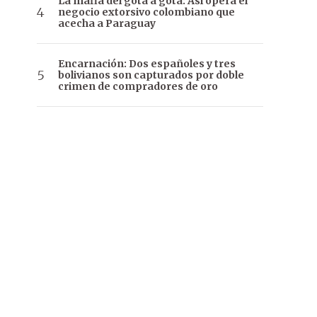
La mafia del gota a gota: Así opera el
negocio extorsivo colombiano que
acecha a Paraguay
Encarnación: Dos españoles y tres
bolivianos son capturados por doble
crimen de compradores de oro