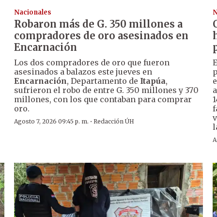
Nacionales
N
Robaron más de G. 350 millones a
compradores de oro asesinados en
Encarnación
Los dos compradores de oro que fueron
E
asesinados a balazos este jueves en
p
Encarnación
, Departamento de
Itapúa
,
e
sufrieron el robo de entre G. 350 millones y 370
a
millones, con los que contaban para comprar
1
oro.
f
v
·
Agosto 7, 2026 09:45 p. m.
Redacción ÚH
l
A