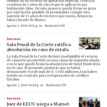
desistió de su recurso de apelación especial, contra la
condena de 2 años de cárcel que le aplicaron por
testimonio falso. De esta manera, queda firme su pena
por este hecho punible. El prestamista cumple otra
sanción de 15 años de encierro por usura, denuncia
falsa y lavado de dinero.
·
Agosto 7, 2026 05:11 p. m.
Redacción ÚH
Sucesos
Sala Penal de la Corte ratifica
absolución en caso de estafa
La Sala Penal de la Corte declaró inadmisible el recurso
de casación promovido en una causa de supuesta estafa,
con lo que quedó firme la absolución de Farid Yinde Ríos
en el caso. El presunto perjuicio que se había
denunciado era de más de G. 3.500 millones, tras haber
tenido un contrato para recuperación de créditos
fiscales.
·
Agosto 7, 2026 04:48 p. m.
Redacción ÚH
Sucesos
Juez de EEUU niega a Marset