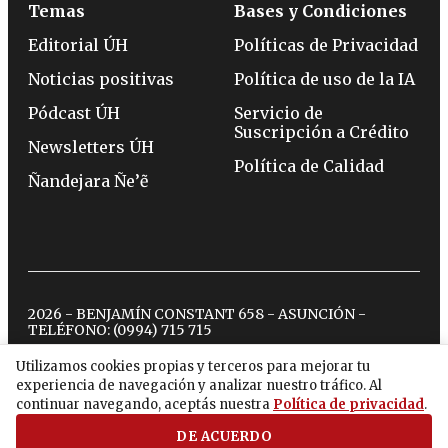
Temas
Bases y Condiciones
Editorial ÚH
Políticas de Privacidad
Noticias positivas
Política de uso de la IA
Pódcast ÚH
Servicio de
Suscripción a Crédito
Newsletters ÚH
Política de Calidad
Ñandejara Ñe’ẽ
2026 - BENJAMÍN CONSTANT 658 - ASUNCIÓN -
TELÉFONO:
(0994) 715 715
Utilizamos cookies propias y terceros para mejorar tu
experiencia de navegación y analizar nuestro tráfico. Al
twitter
instagram
facebook
tiktok
youtube
spotify
continuar navegando, aceptás nuestra
Política de privacidad
.
DE ACUERDO