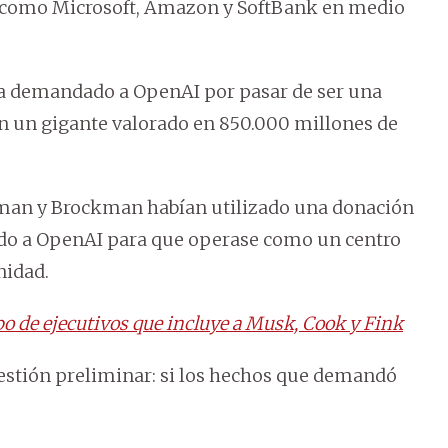
s como Microsoft, Amazon y SoftBank en medio
ía demandado a OpenAI por pasar de ser una
n un gigante valorado en 850.000 millones de
tman y Brockman habían utilizado una donación
zado a OpenAI para que operase como un centro
nidad.
o de ejecutivos que incluye a Musk, Cook y Fink
estión preliminar: si los hechos que demandó