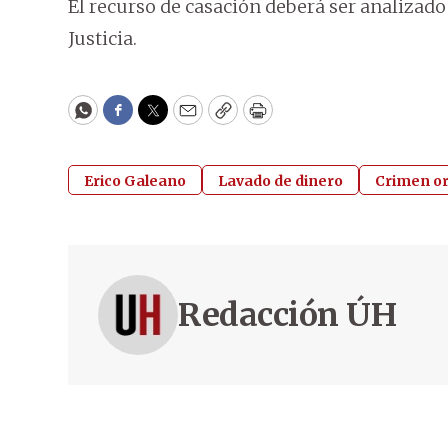
El recurso de casación deberá ser analizado
Justicia.
WhatsApp
Facebook
Twitter
Email
Copy
Print
Erico Galeano
Lavado de dinero
Crimen o
Redacción ÚH