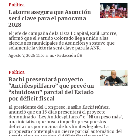
Política
Latorre asegura que Asunción
será clave para el panorama
2028
El jefe de campaña de la Lista 1 Capital, Raúl Latorre,
afirmó que el Partido Colorado llega unido a las
elecciones municipales de Asunción y sostuvo que
solamente la victoria será clave para la ANR.
·
Agosto 7, 2026 11:55 a. m.
Redacción ÚH
Política
Bachi presentará proyecto
“Antidespilfarro” que prevé un
“shutdown” parcial del Estado
por déficit fiscal
El presidente del Congreso, Basilio
Bachi
Núñez,
anunció que en 15 días presentará el proyecto
denominado “Ley Antidespilfarro” o “Ni un peso más”,
una iniciativa que busca impedir presupuestos
deficitarios por encima de los límites legales. La
propuesta contempla un cierre parcial automático del