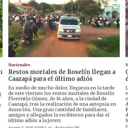
Nacionales
N
n
Restos mortales de Roselín llegan a
Caazapá para el último adiós
En medio de mucho dolor, llegaron en la tarde
de este viernes los restos mortales de Roselín
v
l
Florentín Gómez, de 14 años, a la ciudad de
e
Caazapá, tras la realización de una autopsia en
d
y
Asunción. Una gran cantidad de familiares,
amigos y allegados la recibieron para dar el
d
último adiós a la joven.
l
c
Agosto 7, 2026 07:08 p. m.
Redacción ÚH