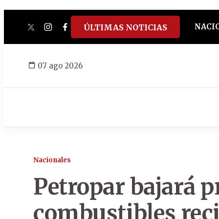
NACI
ÚLTIMAS NOTICIAS
twitter
instagram
facebook
tiktok
youtube
spotify
07 ago 2026
Nacionales
Petropar bajará p
combustibles rec