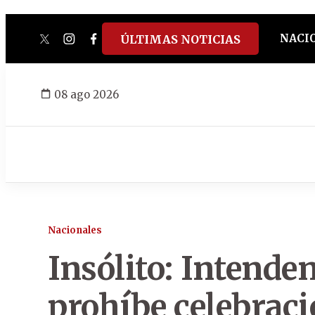
NACI
ÚLTIMAS NOTICIAS
twitter
instagram
facebook
tiktok
youtube
spotify
08 ago 2026
Nacionales
Insólito: Intende
prohíbe celebrac