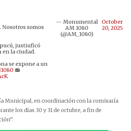
— Monumental
October
e. Nosotros somos
AM 1080
20, 2025
(@AM_1080)
pucú, justiuficó
 en la ciudad.
ona se expone a un
1080
📻
AcK
ía Municipal, en coordinación con la comisaría
rante los días 30 y 31 de octubre, a fin de
ción”.