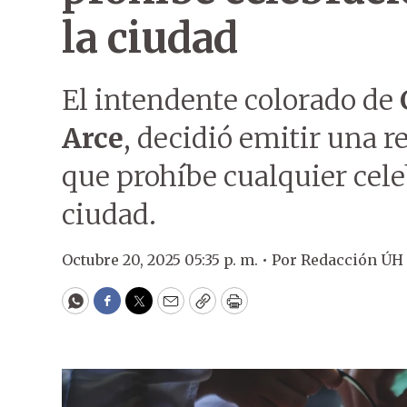
la ciudad
El intendente colorado de
Arce
, decidió emitir una 
que prohíbe cualquier cel
ciudad.
Octubre 20, 2025 05:35 p. m. •
Por
Redacción ÚH
WhatsApp
Facebook
Twitter
Email
Copy
Print