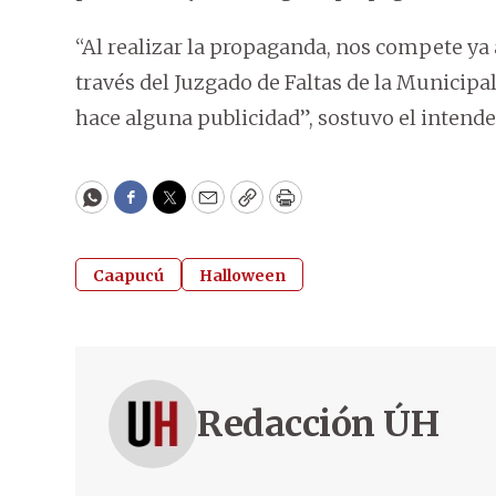
“Al realizar la propaganda, nos compete ya
través del Juzgado de Faltas de la Municipa
hace alguna publicidad”, sostuvo el inten
WhatsApp
Facebook
Twitter
Email
Copy
Print
Caapucú
Halloween
Redacción ÚH