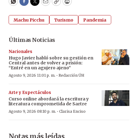
WhatsApp
Facebook
Twitter
Email
Copy
Print
Machu Picchu
Turismo
Pandemia
Últimas Noticias
Nacionales
Hugo Javier habló sobre su gestión en
Central antes de volver a prisión:
“Entré en un agujero ajeno”
·
Agosto 9, 2026 11:01 p. m.
Redacción ÚH
Arte y Espectáculos
Curso online abordará la escritura y
literatura comprometida de Sartre
·
Agosto 9, 2026 08:10 p. m.
Clarisa Enciso
Notas más leídas