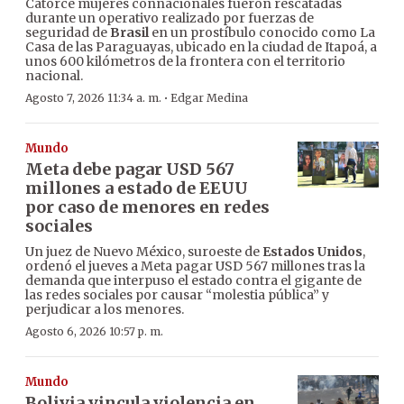
Catorce mujeres connacionales fueron rescatadas
durante un operativo realizado por fuerzas de
seguridad de
Brasil
en un prostíbulo conocido como La
Casa de las Paraguayas, ubicado en la ciudad de Itapoá, a
unos 600 kilómetros de la frontera con el territorio
nacional.
·
Agosto 7, 2026 11:34 a. m.
Edgar Medina
Mundo
Meta debe pagar USD 567
millones a estado de EEUU
por caso de menores en redes
sociales
Un juez de Nuevo México, suroeste de
Estados Unidos
,
ordenó el jueves a Meta pagar USD 567 millones tras la
demanda que interpuso el estado contra el gigante de
las redes sociales por causar “molestia pública” y
perjudicar a los menores.
Agosto 6, 2026 10:57 p. m.
Mundo
Bolivia vincula violencia en