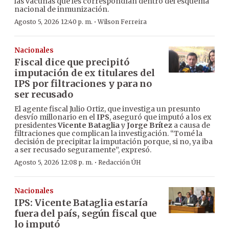
las vacunas que les correspondían dentro del esquema
nacional de inmunización.
·
Agosto 5, 2026 12:40 p. m.
Wilson Ferreira
Nacionales
Fiscal dice que precipitó
imputación de ex titulares del
IPS por filtraciones y para no
ser recusado
El agente fiscal Julio Ortiz, que investiga un presunto
desvío millonario en el
IPS
, aseguró que imputó a los ex
presidentes
Vicente Bataglia
y
Jorge Brítez
a causa de
filtraciones que complican la investigación. “Tomé la
decisión de precipitar la imputación porque, si no, ya iba
a ser recusado seguramente”, expresó.
·
Agosto 5, 2026 12:08 p. m.
Redacción ÚH
Nacionales
IPS: Vicente Bataglia estaría
fuera del país, según fiscal que
lo imputó