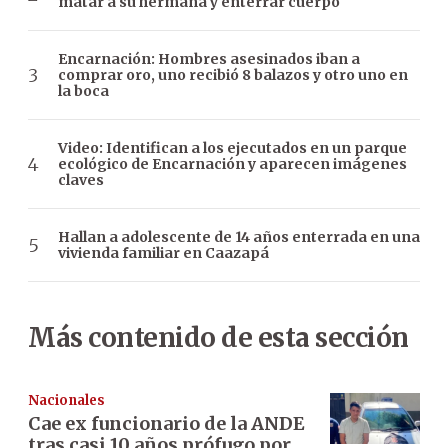
matar a su hermana y enterrar cuerpo
Encarnación: Hombres asesinados iban a
comprar oro, uno recibió 8 balazos y otro uno en
la boca
Video: Identifican a los ejecutados en un parque
ecológico de Encarnación y aparecen imágenes
claves
Hallan a adolescente de 14 años enterrada en una
vivienda familiar en Caazapá
Más contenido de esta sección
Nacionales
Cae ex funcionario de la ANDE
tras casi 10 años prófugo por