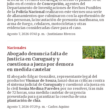
julio en el centro de
Concepción
, agentes del
Departamento de Investigaciones de Hechos Punibles
de la
Policía Nacional
realizaron este viernes una serie
de allanamientos que culminaron con la aprehensión de
dos personas, la incautación de presunta marihuana, un
arma de fuego, celulares, motocicletas y otras
evidencias consideradas clave para el caso.
·
Agosto 7, 2026 07:45 p. m.
Justiniano Riveros
Nacionales
Abogado denuncia falta de
Justicia en Curuguaty y
cuestiona a jueza por demora
en medida cautelar
El abogado Édgar González, representante legal del
productor
Viumar de Souza
, lanzó duras críticas contra
el sistema judicial de
Curuguaty
y cuestionó a la jueza en
lo civil
Sonia Medina Paredes
por no resolver, tras más
de 72 horas, una medida cautelar de urgencia
presentada para garantizar la cosecha de una
plantación de chía
.
·
Agosto 7, 2026 07:29 p. m.
Carlos Aquino