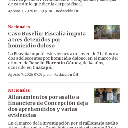
de cartón: lo que dice la carpeta fiscal.
·
Agosto 7, 2026 09:09 p. m.
Redacción ÚH
Nacionales
Caso Roselín: Fiscalía imputa
a tres detenidos por
homicidio doloso
La
Fiscalía
imputó este viernes a un joven de 21 años y a
dos adolescentes por
homicidio doloso
, en el marco del
crimen de
Roselín Florentín Gómez
, de 14 años,
ocurrido en
Caazapá
.
·
Agosto 7, 2026 07:57 p. m.
Redacción ÚH
Nacionales
Allanamientos por asalto a
financiera de Concepción deja
dos aprehendidos y varias
evidencias
En el marco de la investigación por el
millonario asalto
al local de créditos
Credi Ágil
, ocurrido el pasado 30 de