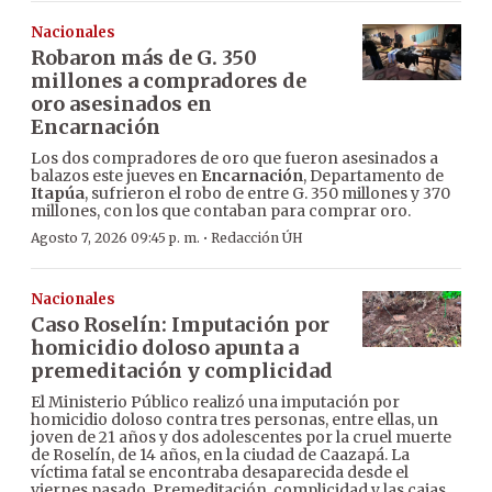
Nacionales
Robaron más de G. 350
millones a compradores de
oro asesinados en
Encarnación
Los dos compradores de oro que fueron asesinados a
balazos este jueves en
Encarnación
, Departamento de
Itapúa
, sufrieron el robo de entre G. 350 millones y 370
millones, con los que contaban para comprar oro.
·
Agosto 7, 2026 09:45 p. m.
Redacción ÚH
Nacionales
Caso Roselín: Imputación por
homicidio doloso apunta a
premeditación y complicidad
El Ministerio Público realizó una imputación por
homicidio doloso contra tres personas, entre ellas, un
joven de 21 años y dos adolescentes por la cruel muerte
de Roselín, de 14 años, en la ciudad de Caazapá. La
víctima fatal se encontraba desaparecida desde el
viernes pasado. Premeditación, complicidad y las cajas