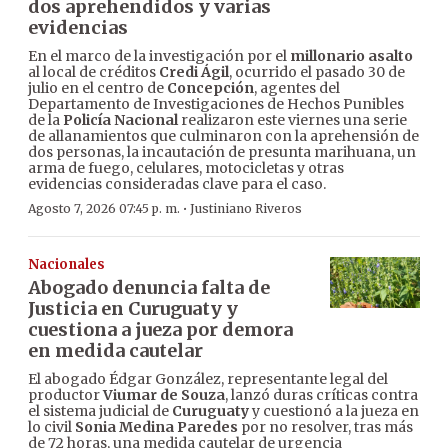
dos aprehendidos y varias
evidencias
En el marco de la investigación por el
millonario asalto
al local de créditos
Credi Ágil
, ocurrido el pasado 30 de
julio en el centro de
Concepción
, agentes del
Departamento de Investigaciones de Hechos Punibles
de la
Policía Nacional
realizaron este viernes una serie
de allanamientos que culminaron con la aprehensión de
dos personas, la incautación de presunta marihuana, un
arma de fuego, celulares, motocicletas y otras
evidencias consideradas clave para el caso.
·
Agosto 7, 2026 07:45 p. m.
Justiniano Riveros
Nacionales
Abogado denuncia falta de
Justicia en Curuguaty y
cuestiona a jueza por demora
en medida cautelar
El abogado Édgar González, representante legal del
productor
Viumar de Souza
, lanzó duras críticas contra
el sistema judicial de
Curuguaty
y cuestionó a la jueza en
lo civil
Sonia Medina Paredes
por no resolver, tras más
de 72 horas, una medida cautelar de urgencia