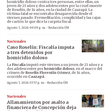
homicidio doloso contra tres personas, entre ellas, un
joven de 21 años y dos adolescentes por la cruel muerte
de Roselín, de 14 años, en la ciudad de Caazapá. La
víctima fatal se encontraba desaparecida desde el
viernes pasado. Premeditación, complicidad y las cajas
de cartón: lo que dice la carpeta fiscal.
·
Agosto 7, 2026 09:09 p. m.
Redacción ÚH
Nacionales
Caso Roselín: Fiscalía imputa
a tres detenidos por
homicidio doloso
La
Fiscalía
imputó este viernes a un joven de 21 años y a
dos adolescentes por
homicidio doloso
, en el marco del
crimen de
Roselín Florentín Gómez
, de 14 años,
ocurrido en
Caazapá
.
·
Agosto 7, 2026 07:57 p. m.
Redacción ÚH
Nacionales
Allanamientos por asalto a
financiera de Concepción deja