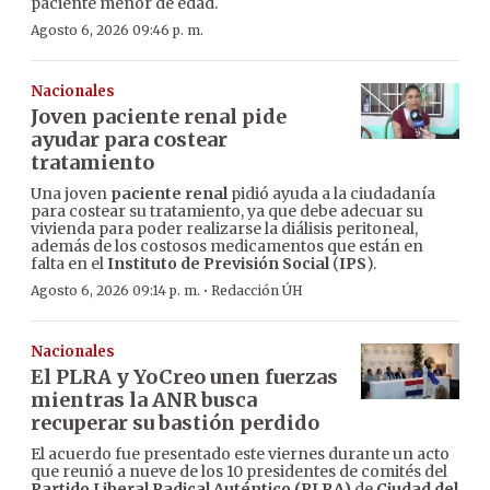
paciente menor de edad.
Agosto 6, 2026 09:46 p. m.
Nacionales
Joven paciente renal pide
ayudar para costear
tratamiento
Una joven
paciente renal
pidió ayuda a la ciudadanía
para costear su tratamiento, ya que debe adecuar su
vivienda para poder realizarse la diálisis peritoneal,
además de los costosos medicamentos que están en
falta en el
Instituto de Previsión Social
(
IPS
).
·
Agosto 6, 2026 09:14 p. m.
Redacción ÚH
Nacionales
El PLRA y YoCreo unen fuerzas
mientras la ANR busca
recuperar su bastión perdido
El acuerdo fue presentado este viernes durante un acto
que reunió a nueve de los 10 presidentes de comités del
Partido Liberal Radical Auténtico (PLRA)
de
Ciudad del