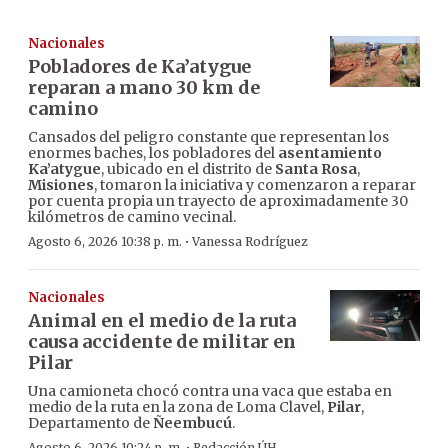
Nacionales
Pobladores de Ka’atygue
reparan a mano 30 km de
camino
Cansados del peligro constante que representan los
enormes baches, los pobladores del
asentamiento
Ka’atygue
, ubicado en el distrito de
Santa Rosa
,
Misiones
, tomaron la iniciativa y comenzaron a reparar
por cuenta propia un trayecto de aproximadamente 30
kilómetros de camino vecinal.
·
Agosto 6, 2026 10:38 p. m.
Vanessa Rodríguez
Nacionales
Animal en el medio de la ruta
causa accidente de militar en
Pilar
Una camioneta chocó contra una vaca que estaba en
medio de la ruta en la zona de Loma Clavel,
Pilar
,
Departamento de
Ñeembucú
.
Agosto 6, 2026 10:24 p. m.
Redacción ÚH