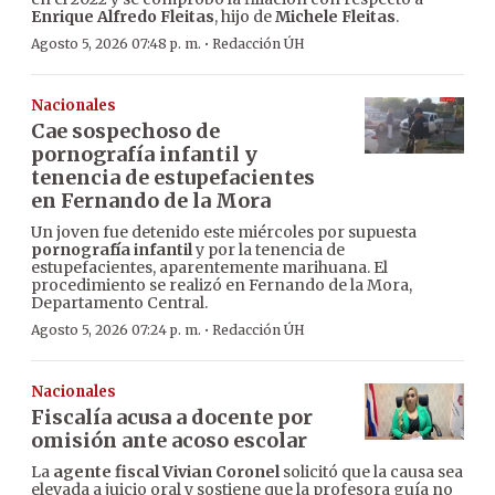
Enrique Alfredo Fleitas
, hijo de
Michele Fleitas
.
·
Agosto 5, 2026 07:48 p. m.
Redacción ÚH
Nacionales
Cae sospechoso de
pornografía infantil y
tenencia de estupefacientes
en Fernando de la Mora
Un joven fue detenido este miércoles por supuesta
pornografía infantil
y por la tenencia de
estupefacientes, aparentemente marihuana. El
procedimiento se realizó en Fernando de la Mora,
Departamento Central.
·
Agosto 5, 2026 07:24 p. m.
Redacción ÚH
Nacionales
Fiscalía acusa a docente por
omisión ante acoso escolar
La
agente fiscal Vivian Coronel
solicitó que la causa sea
elevada a juicio oral y sostiene que la profesora guía no