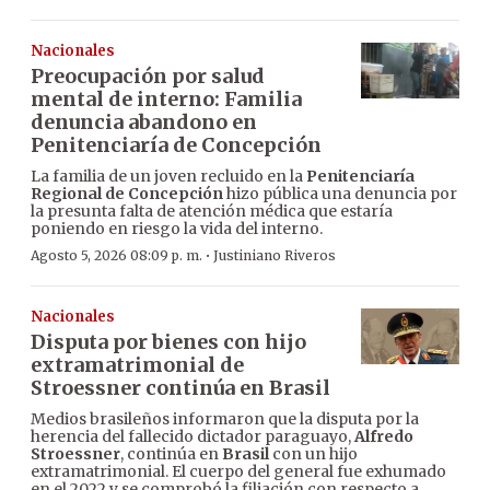
Nacionales
Preocupación por salud
mental de interno: Familia
denuncia abandono en
Penitenciaría de Concepción
La familia de un joven recluido en la
Penitenciaría
Regional de Concepción
hizo pública una denuncia por
la presunta falta de atención médica que estaría
poniendo en riesgo la vida del interno.
·
Agosto 5, 2026 08:09 p. m.
Justiniano Riveros
Nacionales
Disputa por bienes con hijo
extramatrimonial de
Stroessner continúa en Brasil
Medios brasileños informaron que la disputa por la
herencia del fallecido dictador paraguayo,
Alfredo
Stroessner
, continúa en
Brasil
con un hijo
extramatrimonial. El cuerpo del general fue exhumado
en el 2022 y se comprobó la filiación con respecto a