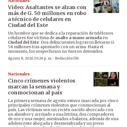
Nacionales
Video: Asaltantes se alzan con
más de G. 50 millones en robo
a técnico de celulares en
Ciudad del Este
Un hombre que se dedica a la reparación de teléfonos
celulares fue víctima de
asalto a mano armada
en
Ciudad del Este
. Dos delincuentes lograron llevarse G.
58 millones tras apuntarlo con un arma. Hasta el
momento, los sospechosos no fueron detenidos.
·
Agosto 8, 2026 05:26 p. m.
Redacción ÚH
Nacionales
Cinco crímenes violentos
marcan la semana y
conmocionan al país
La primera semana de agosto estuvo marcada por cinco
principales crímenes violentos que conmocionan al
país. Las víctimas son un recién nacido ahorcado con
un alambre y arrojado a una letrina, dos compradores
de oro y una mujer, asesinados a balazos, además de una
adolescente ahogada y desmembrada y un joven