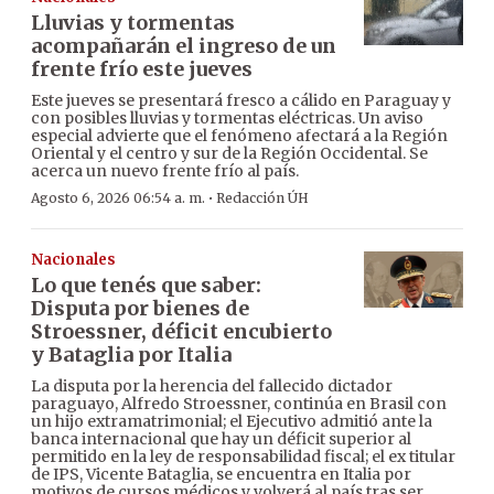
Lluvias y tormentas
acompañarán el ingreso de un
frente frío este jueves
Este jueves se presentará fresco a cálido en Paraguay y
con posibles lluvias y tormentas eléctricas. Un aviso
especial advierte que el fenómeno afectará a la Región
Oriental y el centro y sur de la Región Occidental. Se
acerca un nuevo frente frío al país.
·
Agosto 6, 2026 06:54 a. m.
Redacción ÚH
Nacionales
Lo que tenés que saber:
Disputa por bienes de
Stroessner, déficit encubierto
y Bataglia por Italia
La disputa por la herencia del fallecido dictador
paraguayo, Alfredo Stroessner, continúa en Brasil con
un hijo extramatrimonial; el Ejecutivo admitió ante la
banca internacional que hay un déficit superior al
permitido en la ley de responsabilidad fiscal; el ex titular
de IPS, Vicente Bataglia, se encuentra en Italia por
motivos de cursos médicos y volverá al país tras ser