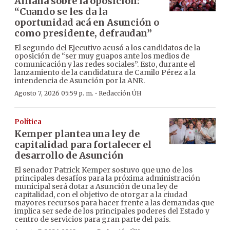
Alliana sobre la oposición:
“Cuando se les da la
oportunidad acá en Asunción o
como presidente, defraudan”
El segundo del Ejecutivo acusó a los candidatos de la
oposición de “ser muy guapos ante los medios de
comunicación y las redes sociales”. Esto, durante el
lanzamiento de la candidatura de Camilo Pérez a la
intendencia de Asunción por la ANR.
·
Agosto 7, 2026 05:59 p. m.
Redacción ÚH
Política
Kemper plantea una ley de
capitalidad para fortalecer el
desarrollo de Asunción
El senador Patrick Kemper sostuvo que uno de los
principales desafíos para la próxima administración
municipal será dotar a Asunción de una ley de
capitalidad, con el objetivo de otorgar a la ciudad
mayores recursos para hacer frente a las demandas que
implica ser sede de los principales poderes del Estado y
centro de servicios para gran parte del país.