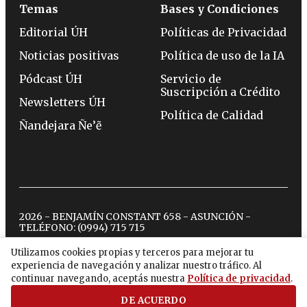
Temas
Bases y Condiciones
Editorial ÚH
Políticas de Privacidad
Noticias positivas
Política de uso de la IA
Pódcast ÚH
Servicio de
Suscripción a Crédito
Newsletters ÚH
Política de Calidad
Ñandejara Ñe’ẽ
2026 - BENJAMÍN CONSTANT 658 - ASUNCIÓN -
TELÉFONO:
(0994) 715 715
Utilizamos cookies propias y terceros para mejorar tu
experiencia de navegación y analizar nuestro tráfico. Al
twitter
instagram
facebook
tiktok
youtube
spotify
continuar navegando, aceptás nuestra
Política de privacidad
.
DE ACUERDO