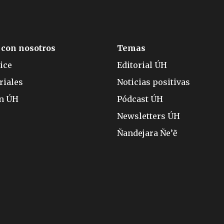
 con nosotros
Temas
ice
Editorial ÚH
riales
Noticias positivas
ón ÚH
Pódcast ÚH
Newsletters ÚH
Ñandejara Ñe’ẽ