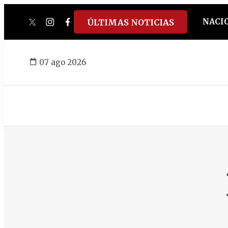
NACI
ÚLTIMAS NOTICIAS
twitter
instagram
facebook
tiktok
youtube
spotify
07 ago 2026