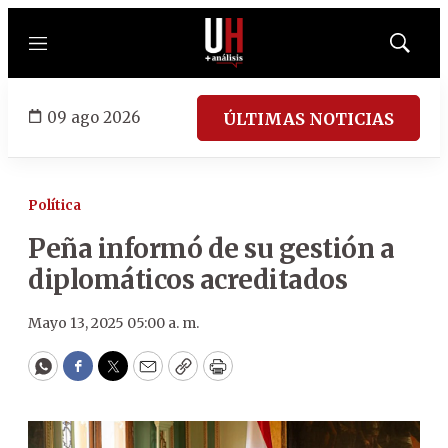
Menú
Mostrar
búsqued
09 ago 2026
ÚLTIMAS NOTICIAS
Política
Peña informó de su gestión a
diplomáticos acreditados
Mayo 13, 2025 05:00 a. m.
WhatsApp
Facebook
Twitter
Email
Copy
Print