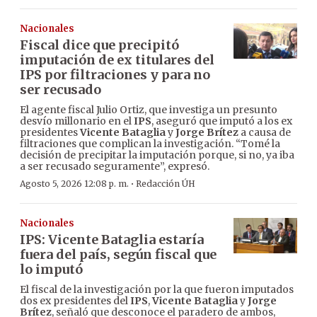
Nacionales
Fiscal dice que precipitó
imputación de ex titulares del
IPS por filtraciones y para no
ser recusado
El agente fiscal Julio Ortiz, que investiga un presunto
desvío millonario en el
IPS
, aseguró que imputó a los ex
presidentes
Vicente Bataglia
y
Jorge Brítez
a causa de
filtraciones que complican la investigación. “Tomé la
decisión de precipitar la imputación porque, si no, ya iba
a ser recusado seguramente”, expresó.
·
Agosto 5, 2026 12:08 p. m.
Redacción ÚH
Nacionales
IPS: Vicente Bataglia estaría
fuera del país, según fiscal que
lo imputó
El fiscal de la investigación por la que fueron imputados
dos ex presidentes del
IPS
,
Vicente Bataglia
y
Jorge
Brítez
, señaló que desconoce el paradero de ambos,