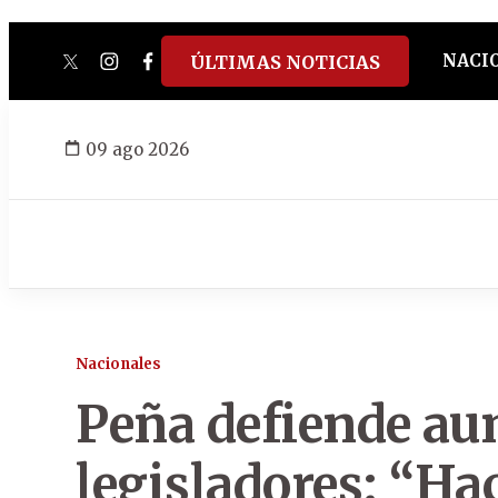
NACI
ÚLTIMAS NOTICIAS
twitter
instagram
facebook
tiktok
youtube
spotify
09 ago 2026
Nacionales
Peña defiende au
legisladores: “Ha