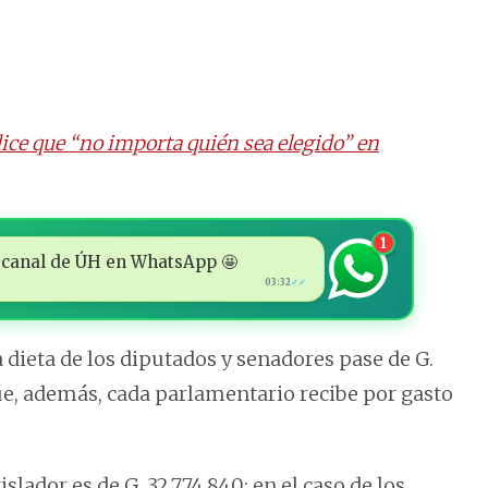
ice que “no importa quién sea elegido” en
1
 al canal de ÚH en WhatsApp 🤩
03:32
✓✓
 dieta de los diputados y senadores pase de G.
que, además, cada parlamentario recibe por gasto
slador es de G. 32.774.840; en el caso de los