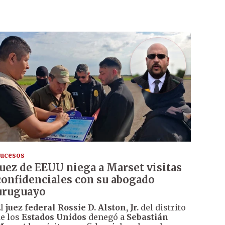
ucesos
Juez de EEUU niega a Marset visitas
confidenciales con su abogado
uruguayo
El
juez federal Rossie D. Alston, Jr.
del distrito
e los
Estados Unidos
denegó a
Sebastián