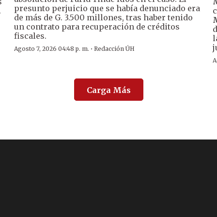
s
presunto perjuicio que se había denunciado era
.
c
de más de G. 3.500 millones, tras haber tenido
un contrato para recuperación de créditos
d
fiscales.
l
j
·
Agosto 7, 2026 04:48 p. m.
Redacción ÚH
A
Carga Más