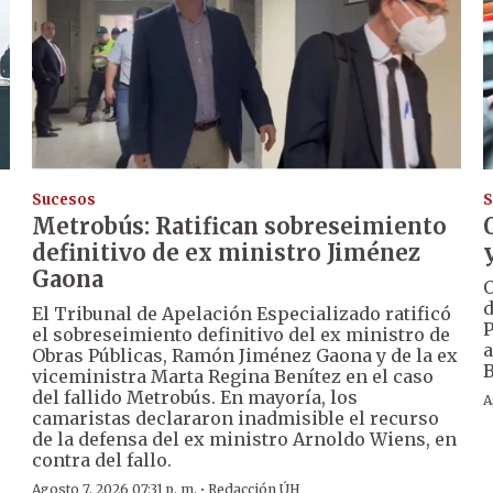
Sucesos
S
Metrobús: Ratifican sobreseimiento
definitivo de ex ministro Jiménez
Gaona
O
d
El Tribunal de Apelación Especializado ratificó
P
el sobreseimiento definitivo del ex ministro de
a
Obras Públicas, Ramón Jiménez Gaona y de la ex
B
viceministra Marta Regina Benítez en el caso
del fallido Metrobús. En mayoría, los
A
camaristas declararon inadmisible el recurso
de la defensa del ex ministro Arnoldo Wiens, en
contra del fallo.
·
Agosto 7, 2026 07:31 p. m.
Redacción ÚH