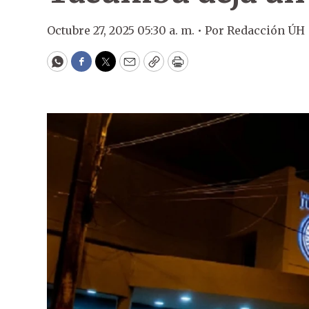
Octubre 27, 2025 05:30 a. m. •
Por
Redacción ÚH
WhatsApp
Facebook
Twitter
Email
Copy
Print