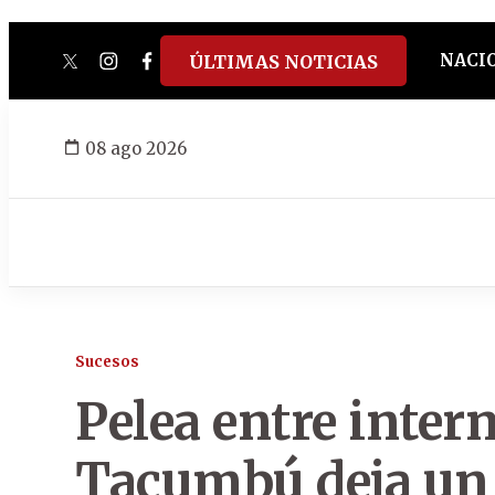
NACI
ÚLTIMAS NOTICIAS
twitter
instagram
facebook
tiktok
youtube
spotify
08 ago 2026
Sucesos
Pelea entre intern
Tacumbú deja un