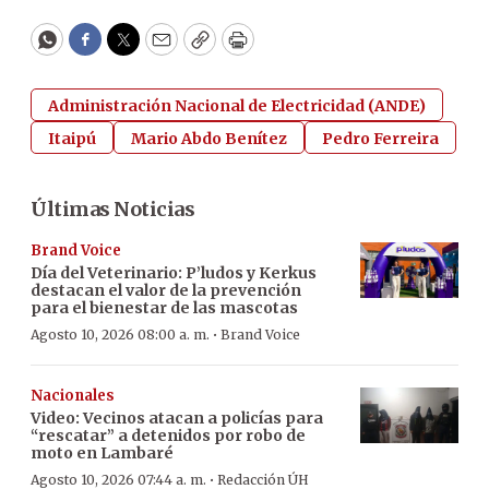
WhatsApp
Facebook
Twitter
Email
Copy
Print
Administración Nacional de Electricidad (ANDE)
Itaipú
Mario Abdo Benítez
Pedro Ferreira
Últimas Noticias
Brand Voice
Día del Veterinario: P’ludos y Kerkus
destacan el valor de la prevención
para el bienestar de las mascotas
·
Agosto 10, 2026 08:00 a. m.
Brand Voice
Nacionales
Video: Vecinos atacan a policías para
“rescatar” a detenidos por robo de
moto en Lambaré
·
Agosto 10, 2026 07:44 a. m.
Redacción ÚH