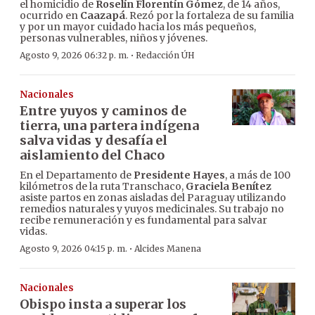
el homicidio de
Roselín Florentín Gómez
, de 14 años,
ocurrido en
Caazapá
. Rezó por la fortaleza de su familia
y por un mayor cuidado hacia los más pequeños,
personas vulnerables, niños y jóvenes.
·
Agosto 9, 2026 06:32 p. m.
Redacción ÚH
Nacionales
Entre yuyos y caminos de
tierra, una partera indígena
salva vidas y desafía el
aislamiento del Chaco
En el Departamento de
Presidente Hayes
, a más de 100
kilómetros de la ruta Transchaco,
Graciela Benítez
asiste partos en zonas aisladas del Paraguay utilizando
remedios naturales y yuyos medicinales. Su trabajo no
recibe remuneración y es fundamental para salvar
vidas.
·
Agosto 9, 2026 04:15 p. m.
Alcides Manena
Nacionales
Obispo insta a superar los