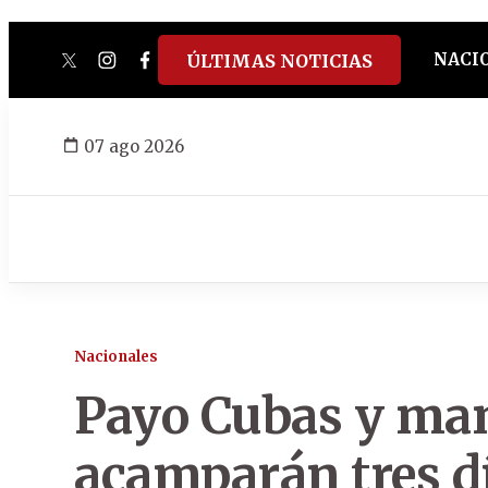
NACI
ÚLTIMAS NOTICIAS
twitter
instagram
facebook
tiktok
youtube
spotify
07 ago 2026
Nacionales
Payo Cubas y man
acamparán tres dí