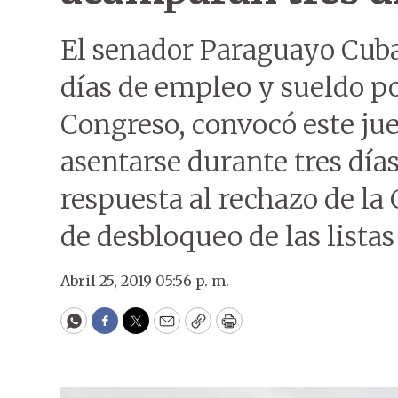
El senador Paraguayo Cub
días de empleo y sueldo po
Congreso, convocó este jue
asentarse durante tres día
respuesta al rechazo de la
de desbloqueo de las listas
Abril 25, 2019 05:56 p. m.
WhatsApp
Facebook
Twitter
Email
Copy
Print