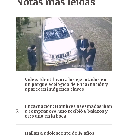
Notas más leídas
Video: Identifican a los ejecutados en
un parque ecológico de Encarnación y
aparecen imágenes claves
Encarnación: Hombres asesinados iban
a comprar oro, uno recibió 8 balazos y
otro uno en la boca
Hallan a adolescente de 14 años